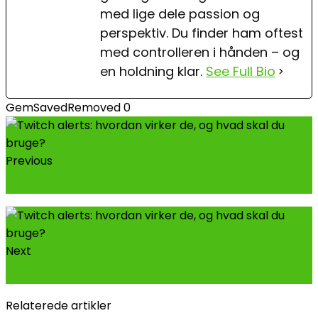
med lige dele passion og
perspektiv. Du finder ham oftest
med controlleren i hånden – og
en holdning klar.
See Full Bio
Gem
Saved
Removed
0
Previous
Sådan laver du en Twitch bio der virker
Next
Twitch emotes: regler, upload og idéer
Relaterede artikler